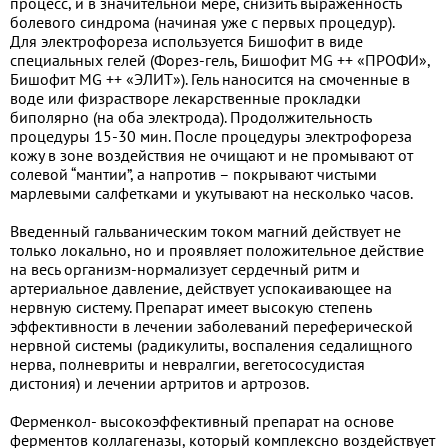
процесс, и в значительной мере, снизить выраженность
болевого синдрома (начиная уже с первых процедур).
Для электрофореза используется Бишофит в виде
специальных гелей (Форез-гель, Бишофит MG ++ «ПРОФИ»,
Бишофит MG ++ «ЭЛИТ»). Гель наносится на смоченные в
воде или физрастворе лекарственные прокладки
биполярно (на оба электрода). Продолжительность
процедуры 15-30 мин. После процедуры электрофореза
кожу в зоне воздействия не очищают и не промывают от
солевой “мантии”, а напротив – покрывают чистыми
марлевыми салфетками и укутывают на несколько часов.
Введенный гальваническим током магний действует не
только локально, но и проявляет положительное действие
на весь организм-нормализует сердечный ритм и
артериальное давление, действует успокаивающее на
нервную систему. Препарат имеет высокую степень
эффективности в лечении заболеваний переферической
нервной системы (радикулиты, воспаления седалищного
нерва, полневриты и невралгии, вегетососудистая
дистония) и лечении артритов и артрозов.
Ферменкол- высокоэффективный препарат на основе
ферментов коллагеназы, который комплексно воздействует