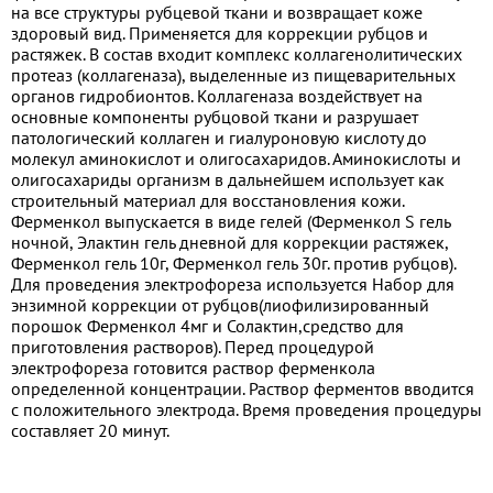
на все структуры рубцевой ткани и возвращает коже
здоровый вид. Применяется для коррекции рубцов и
растяжек. В состав входит комплекс коллагенолитических
протеаз (коллагеназа), выделенные из пищеварительных
органов гидробионтов. Коллагеназа воздействует на
основные компоненты рубцовой ткани и разрушает
патологический коллаген и гиалуроновую кислоту до
молекул аминокислот и олигосахаридов. Аминокислоты и
олигосахариды организм в дальнейшем использует как
строительный материал для восстановления кожи.
Ферменкол выпускается в виде гелей (Ферменкол S гель
ночной, Элактин гель дневной для коррекции растяжек,
Ферменкол гель 10г, Ферменкол гель 30г. против рубцов).
Для проведения электрофореза используется Набор для
энзимной коррекции от рубцов(лиофилизированный
порошок Ферменкол 4мг и Солактин,средство для
приготовления растворов). Перед процедурой
электрофореза готовится раствор ферменкола
определенной концентрации. Раствор ферментов вводится
с положительного электрода. Время проведения процедуры
составляет 20 минут.