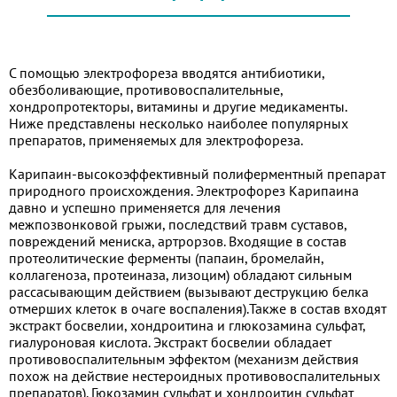
С помощью электрофореза вводятся антибиотики,
обезболивающие, противовоспалительные,
хондропротекторы, витамины и другие медикаменты.
Ниже представлены несколько наиболее популярных
препаратов, применяемых для электрофореза.
Карипаин-высокоэффективный полиферментный препарат
природного происхождения. Электрофорез Карипаина
давно и успешно применяется для лечения
межпозвонковой грыжи, последствий травм суставов,
повреждений мениска, артрорзов. Входящие в состав
протеолитические ферменты (папаин, бромелайн,
коллагеноза, протеиназа, лизоцим) обладают сильным
рассасывающим действием (вызывают деструкцию белка
отмерших клеток в очаге воспаления).Также в состав входят
экстракт босвелии, хондроитина и глюкозамина сульфат,
гиалуроновая кислота. Экстракт босвелии обладает
противовоспалительным эффектом (механизм действия
похож на действие нестероидных противовоспалительных
препаратов). Гюкозамин сульфат и хондроитин сульфат