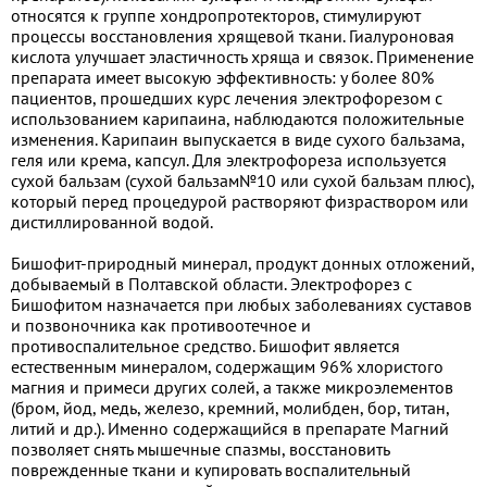
относятся к группе хондропротекторов, стимулируют
процессы восстановления хрящевой ткани. Гиалуроновая
кислота улучшает эластичность хряща и связок. Применение
препарата имеет высокую эффективность: у более 80%
пациентов, прошедших курс лечения электрофорезом с
использованием карипаина, наблюдаются положительные
изменения. Карипаин выпускается в виде сухого бальзама,
геля или крема, капсул. Для электрофореза используется
сухой бальзам (сухой бальзам№10 или сухой бальзам плюс),
который перед процедурой растворяют физраствором или
дистиллированной водой.
Бишофит-природный минерал, продукт донных отложений,
добываемый в Полтавской области. Электрофорез с
Бишофитом назначается при любых заболеваниях суставов
и позвоночника как противоотечное и
противоспалительное средство. Бишофит является
естественным минералом, содержащим 96% хлористого
магния и примеси других солей, а также микроэлементов
(бром, йод, медь, железо, кремний, молибден, бор, титан,
литий и др.). Именно содержащийся в препарате Магний
позволяет снять мышечные спазмы, восстановить
поврежденные ткани и купировать воспалительный