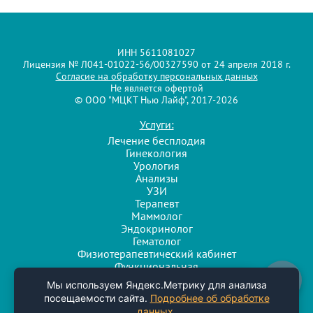
ИНН 5611081027
Лицензия № Л041-01022-56/00327590 от 24 апреля 2018 г.
Согласие на обработку персональных данных
Не является офертой
© ООО "МЦКТ Нью Лайф", 2017-2026
Услуги:
Лечение бесплодия
Гинекология
Урология
Анализы
УЗИ
Терапевт
Маммолог
Эндокринолог
Гематолог
Физиотерапевтический кабинет
Функциональная
диагностика
Напишите нам
Мы используем Яндекс.Метрику для анализа
Разработка и поддержка сайта
посещаемости сайта.
Подробнее об обработке
Агентство интернет-маркетинга
данных
.