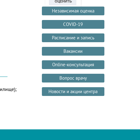
Независимая оценка
COVID-19
Расписание и запись
Вакансии
Online-консультация
Вопрос врачу
илище);
Новости и акции центра