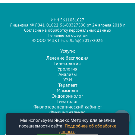
ИНН 5611081027
Лицензия № Л041-01022-56/00327590 от 24 апреля 2018 г.
Согласие на обработку персональных данных
Не является офертой
© ООО "МЦКТ Нью Лайф", 2017-2026
Услуги:
Лечение бесплодия
Гинекология
Урология
Анализы
УЗИ
Терапевт
Маммолог
Эндокринолог
Гематолог
Физиотерапевтический кабинет
Функциональная
диагностика
Напишите нам
Мы используем Яндекс.Метрику для анализа
Разработка и поддержка сайта
посещаемости сайта.
Подробнее об обработке
Агентство интернет-маркетинга
данных
.