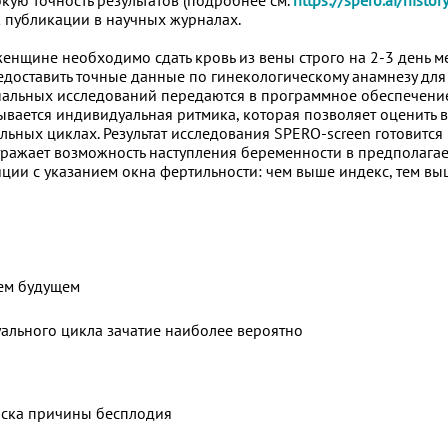
ую точность результатов (подробнее см.
https://spero.ai/histor
 публикации в научных журналах.
енщине необходимо сдать кровь из вены строго на 2-3 день м
редоставить точные данные по гинекологическому анамнезу дл
ональных исследований передаются в программное обеспечение
вается индивидуальная ритмика, которая позволяет оценить в
ьных циклах. Результат исследования SPERO-screen готовится 
тражает возможность наступления беременности в предполагае
яции с указанием окна фертильности: чем выше индекс, тем в
ем будущем
руального цикла зачатие наиболее вероятно
оиска причины бесплодия