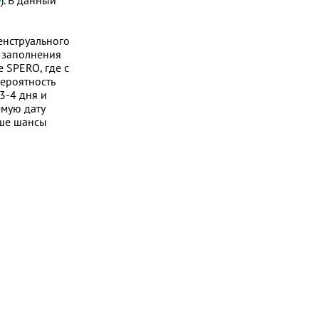
y
). В данный
енструального
я заполнения
 SPERO, где с
ероятность
3-4 дня и
мую дату
ыше шансы