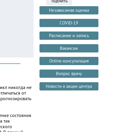
Независимая оценка
COVID-19
Расписание и запись
Вакансии
Online-консультация
Вопрос врачу
Новости и акции центра
икл никогда не
тличаться от
прогнозировать
енке состояния
а так
еского