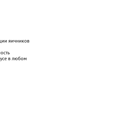
яции яичников
ость
усе в любом