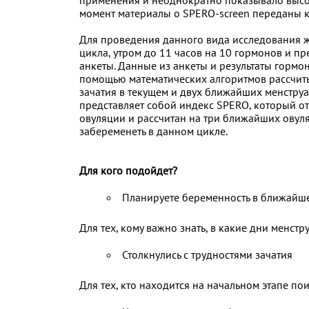
применения и неоднократно показывало высок
момент материалы о SPERO-screen переданы к
Для проведения данного вида исследования ж
цикла, утром до 11 часов на 10 гормонов и п
анкеты. Данные из анкеты и результаты горм
помощью математических алгоритмов рассчиты
зачатия в текущем и двух ближайших менструал
представляет собой индекс SPERO, который о
овуляции и рассчитан на три ближайших овул
забеременеть в данном цикле.
Для кого подойдет?
Планируете беременность в ближайш
Для тех, кому важно знать, в какие дни менст
Столкнулись с трудностями зачатия
Для тех, кто находится на начальном этапе п