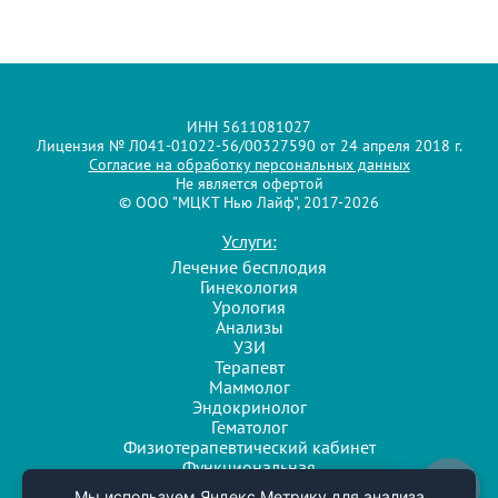
ИНН 5611081027
Лицензия № Л041-01022-56/00327590 от 24 апреля 2018 г.
Согласие на обработку персональных данных
Не является офертой
© ООО "МЦКТ Нью Лайф", 2017-2026
Услуги:
Лечение бесплодия
Гинекология
Урология
Анализы
УЗИ
Терапевт
Маммолог
Эндокринолог
Гематолог
Физиотерапевтический кабинет
Функциональная
диагностика
Напишите нам
Мы используем Яндекс.Метрику для анализа