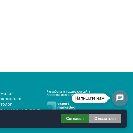
Разработка и поддержка сайта
молог
Агентство интернет-маркетинга
окринолог
Напишите нам
атолог
иотерапевтический
инет
кциональная
Согласен
Отказаться
гностика