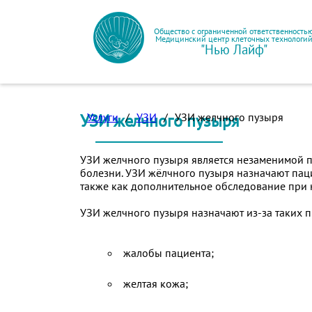
Общество с ограниченной ответственность
Медицинский центр клеточных технологи
"Нью Лайф"
УЗИ желчного пузыря
Услуги
/
УЗИ
/
УЗИ желчного пузыря
УЗИ желчного пузыря является незаменимой п
болезни. УЗИ жёлчного пузыря назначают пац
также как дополнительное обследование при 
УЗИ желчного пузыря назначают из-за таких п
жалобы пациента;
желтая кожа;