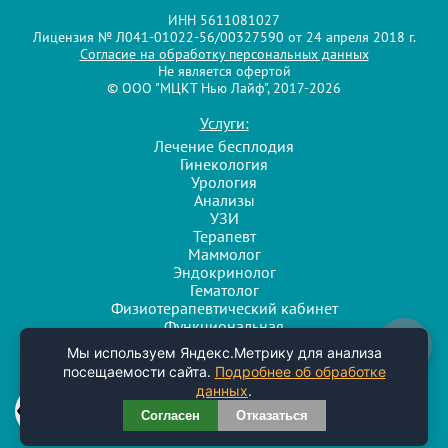
ИНН 5611081027
Лицензия № Л041-01022-56/00327590 от 24 апреля 2018 г.
Согласие на обработку персональных данных
Не является офертой
© ООО "МЦКТ Нью Лайф", 2017-2026
Услуги:
Лечение бесплодия
Гинекология
Урология
Анализы
УЗИ
Терапевт
Маммолог
Эндокринолог
Гематолог
Физиотерапевтический кабинет
Функциональная
диагностика
Напишите нам
Мы используем Яндекс.Метрику для анализа
Разработка и поддержка сайта
посещаемости сайта.
Подробнее об обработке
Агентство интернет-маркетинга
данных
.
Согласен
Отказаться