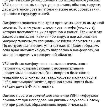
УЗИ поверхностных структур назначают, обычно, хирурги,
дабы диагностировать патологические новообразования,
вросшие в структуру тканей.
Лимфоузел является фильтром организма, частью иммунной
системы. По этим узлам циркулирует лимфа (жидкость),
которая поступает в них от органов и тканей. Если же в эту
жидкость попадают какие-либо вирусы или же опасные
микроорганизмы, то специальные клетки борются с ними.
Поэтому лимфатические узлы так важны! Таким образом,
если врач находит какую-то патологию в лимфоузлах, он
уже ищет причину в конкретной области!
УЗИ шейных лимфоузлов показывает очень много
патологий, которые связаны с воспалительными
процессами в организме. Это говорит о болезнях в
миндалинах, слюнных железах, носовых пазухах, горле,
небе, щитовидной железе, органов слуха, может быть
найден даже ВИЧ или гепатит.
Однако просто огромнейшее значение УЗИ лимфоузлов
принимает при исследовании раковых опухолей. Потому
что при раковых образованиях первые метастазы